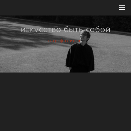
искусство быть собой
портфолио ►